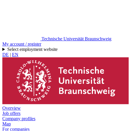
Technische Universität Braunschweig
My account / register
Select employment website
DE
|
EN
Overview
Job offers
Company profiles
Map
For companies