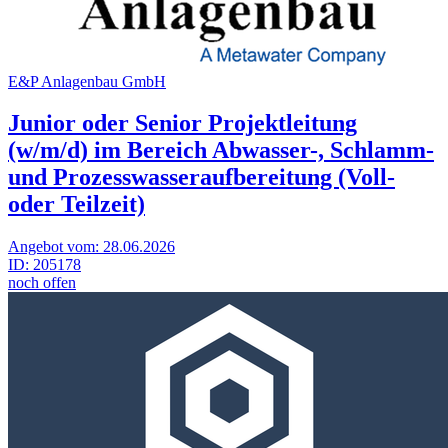
E&P Anlagenbau GmbH
Junior oder Senior Projektleitung
(w/m/d) im Bereich Abwasser-, Schlamm-
und Prozesswasseraufbereitung (Voll-
oder Teilzeit)
Angebot vom:
28.06.2026
ID:
205178
noch offen