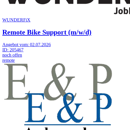
WUNDERFiX
Remote Bike Support (m/w/d)
Angebot vom:
02.07.2026
ID:
205467
noch offen
remote